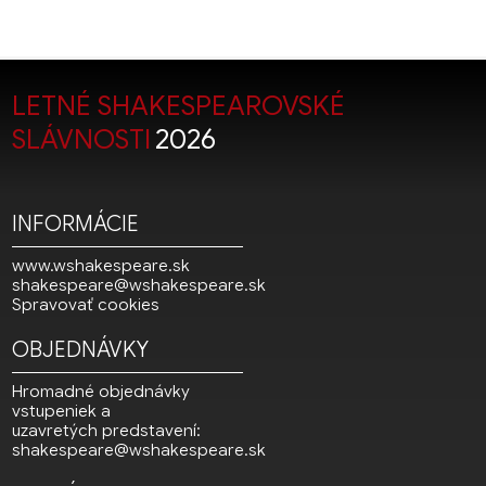
LETNÉ SHAKESPEAROVSKÉ
SLÁVNOSTI
2026
INFORMÁCIE
www.wshakespeare.sk
shakespeare@wshakespeare.sk
Spravovať cookies
OBJEDNÁVKY
Hromadné objednávky
vstupeniek a
uzavretých predstavení:
shakespeare@wshakespeare.sk