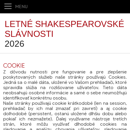
MENU
LETNÉ SHAKESPEAROVSKÉ
SLÁVNOSTI
2026
COOKIE
Z dôvodu nutnosti pre fungovanie a pre zlepšenie
poskytovaných služieb naše stránky používajú Cookies.
Jedná sa o malé dáta, uložené vo Vašom prehliadači, ktoré
spravidla slúžia na rozlišovanie užívateľov. Tieto dáta
neobsahujú osobné informácie a samé o sebe neumožňujú
identifikovať konkrétnu osobu.
Naše stránky používajú cookie krátkodobé (len na session,
prehliadač by ich mal zmazať pri zavretí) a aj cookie
dolhodobé (persistent, ostanú uložené dlhšiu dobu alebo
pokiaľ ich nezmažete). Ďalej využívame nástroje tretích
strán, ktoré môžu využívať dlhodobé cookies na
sledovanie a analýzu chovania užívateľov, sledovanie