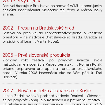
2001 - Prvý ročník
Festival štartuje v Bratislave na nádvorí VŠMU s hosťujúcimi
českými inscenáciami Skrotenie zlej ženy a Márna lásky
snaha.
2002 – Presun na Bratislavský hrad
Festival sa presúva do reprezentatívnejšieho a väčšieho
priestoru – na nádvorie Bratislavského hradu. Uvádza sa
pražský Kráľ Lear (r. Martin Huba).
2005 – Prvá slovenská produkcia
Zlomový rok: festival po prvýkrát uvádza svoje
naštudovanie inscenácie Kupec benátsky (r. Roman Polák)
priamo pripravenú pre open air priestor bratislavského
hradu, V roku 2006 inscenáciu Ako sa Vám páči (r. Emil
Horváth).
2007 – Nová riaditeľka a expanzia do Košíc
Janka Zednikovičová preberá vedenie festivalu. Slávnosti
sa po prvýkrát konajú aj v Košiciach a v premiérou festivalu
v Bratislave je Sen noci svätojánskej (r. Ľubomír Paulovič). V