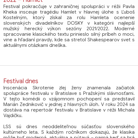
Festival pokracčuje v zahraničnej spolupráci v réžii Pavla
Kheka insceuje tragédiu Hamlet v hlavnej úlohe s Ľuboš
Kostelným, ktorý získal za rolu Hamleta ocenenie
slovenských divadelníkov DOSKY v kategórii najlepší
mužský herecký výkon sezóny 2021/2022. Moderné
spracovanie klasického textu prinieslo silný príbeh o moci,
vine a hľadaní pravdy, kde sa stretol Shakespearov svet s
aktuálnymi otázkami dneška.
Festival dnes
Inscenácia Skrotenie zlej ženy znamenala začiatok
spolupráce festivalu v Bratislave s Pražskými slávnosťami.
V tejto komédii o vzájomnom pochopení sa predstavil
Marián Zednikovič v jednej z hlavných úloh. V roku 2024 sa
dostáva na repertoár festivalu v Bratislave v réžii Michala
Vajdičku.
LSS sú dnes neoddeliteľnou súčasťou slovenského
kultúrneho leta. S každým ročníkom dokazujú, že klasika
môže byť moderná, aktuálna a pútavá – najmä keď sa hrá