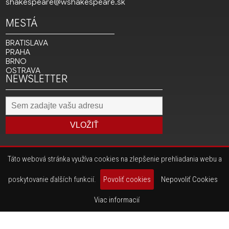
shakespeare@wshakespeare.sk
MESTÁ
BRATISLAVA
PRAHA
BRNO
OSTRAVA
NEWSLETTER
VLOŽIŤ
Táto webová stránka využíva cookies na zlepšenie prehliadania webu a
Copyright © 2001 - 2026
Agentúra JAY production s.r.o.
|
webdesign
Graphic Solutions s.r.o.
poskytovanie ďalších funkcií.
Povoliť cookies
Nepovoliť Cookies
Kontaktujte nás
v prípade otázok alebo problémov s
prezeraním našich stránok.
Viac informacií