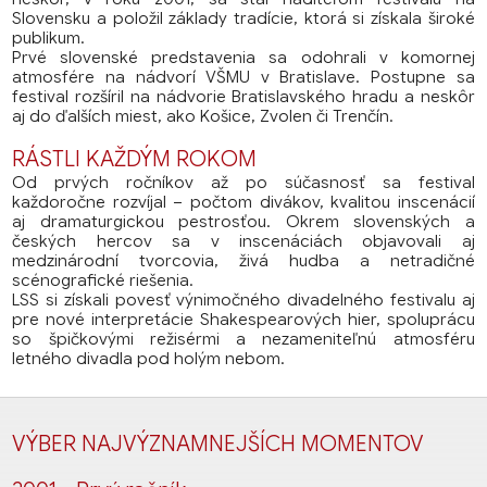
Slovensku a položil základy tradície, ktorá si získala široké
publikum.
Prvé slovenské predstavenia sa odohrali v komornej
atmosfére na nádvorí VŠMU v Bratislave. Postupne sa
festival rozšíril na nádvorie Bratislavského hradu a neskôr
aj do ďalších miest, ako Košice, Zvolen či Trenčín.
RÁSTLI KAŽDÝM ROKOM
Od prvých ročníkov až po súčasnosť sa festival
každoročne rozvíjal – počtom divákov, kvalitou inscenácií
aj dramaturgickou pestrosťou. Okrem slovenských a
českých hercov sa v inscenáciách objavovali aj
medzinárodní tvorcovia, živá hudba a netradičné
scénografické riešenia.
LSS si získali povesť výnimočného divadelného festivalu aj
pre nové interpretácie Shakespearových hier, spoluprácu
so špičkovými režisérmi a nezameniteľnú atmosféru
letného divadla pod holým nebom.
VÝBER NAJVÝZNAMNEJŠÍCH MOMENTOV