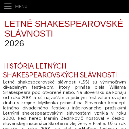
MENU
LETNÉ SHAKESPEAROVSKÉ
SLÁVNOSTI
2026
HISTÓRIA LETNÝCH
SHAKESPEAROVSKÝCH SLÁVNOSTI
Letné shakespearovské slávnosti (LSS) sú výnimočným
divadelným festivalom, ktorý prináša diela Williama
Shakespeara pod otvorené nebo. Na Slovensku sa konajú
od roku 2001 a sú najväčším a jediným festivalom svojho
druhu v krajine. Myšlienka priniesť na Slovensko koncept
letného divadelného festivalu inšpirovaného pražskými
Letnými shakespearovskými slávnosťami vznikla v roku
2000, keď herec Marián Zednikovič hosťoval v česko-
slovenskej inscenácii Skrotenie zlej ženy v Prahe. Už o rok
neskôr, v roku 2001, sa stal riaditeľom festivalu na