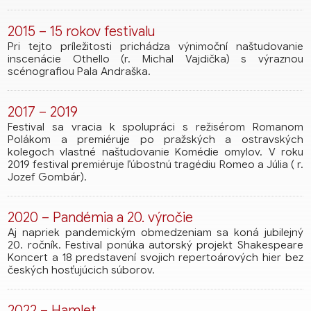
2015 – 15 rokov festivalu
Pri tejto príležitosti prichádza výnimoční naštudovanie
inscenácie Othello (r. Michal Vajdička) s výraznou
scénografiou Pala Andraška.
2017 – 2019
Festival sa vracia k spolupráci s režisérom Romanom
Polákom a premiéruje po pražských a ostravských
kolegoch vlastné naštudovanie Komédie omylov. V roku
2019 festival premiéruje ľúbostnú tragédiu Romeo a Júlia ( r.
Jozef Gombár).
2020 – Pandémia a 20. výročie
Aj napriek pandemickým obmedzeniam sa koná jubilejný
20. ročník. Festival ponúka autorský projekt Shakespeare
Koncert a 18 predstavení svojich repertoárových hier bez
českých hosťujúcich súborov.
2022 – Hamlet