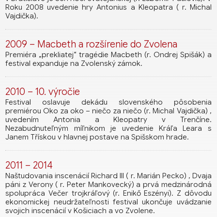
Roku 2008 uvedenie hry Antonius a Kleopatra ( r. Michal
Vajdička).
2009 – Macbeth a rozšírenie do Zvolena
Premiéra „prekliatej“ tragédie Macbeth (r. Ondrej Spišák) a
festival expanduje na Zvolenský zámok.
2010 – 10. výročie
Festival oslavuje dekádu slovenského pôsobenia
premiérou Oko za oko – niečo za niečo (r. Michal Vajdička) ,
uvedením Antonia a Kleopatry v Trenčíne.
Nezabudnuteľným míľnikom je uvedenie Kráľa Leara s
Janem Třískou v hlavnej postave na Spišskom hrade.
2011 – 2014
Naštudovania inscenácií Richard III ( r. Marián Pecko) , Dvaja
páni z Verony ( r. Peter Mankovecký) a prvá medzinárodná
spolupráca Večer trojkráľový (r. Enikő Eszényi). Z dôvodu
ekonomickej neudržateľnosti festival ukončuje uvádzanie
svojich inscenácií v Košiciach a vo Zvolene.