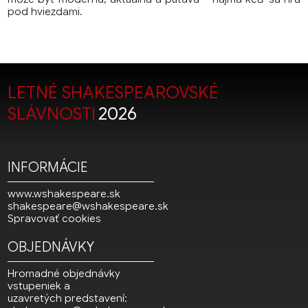
pod hviezdami.
LETNÉ SHAKESPEAROVSKÉ
SLÁVNOSTI
2026
INFORMÁCIE
www.wshakespeare.sk
shakespeare@wshakespeare.sk
Spravovať cookies
OBJEDNÁVKY
Hromadné objednávky
vstupeniek a
uzavretých predstavení: