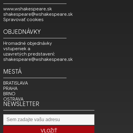
www.wshakespeare.sk
shakespeare@wshakespeare.sk
Spravovať cookies
OBJEDNÁVKY
Hromadné objednávky
vstupeniek a
uzavretých predstavení:
shakespeare@wshakespeare.sk
MESTÁ
BRATISLAVA
PRAHA
BRNO
OSTRAVA
NEWSLETTER
VLOŽIŤ